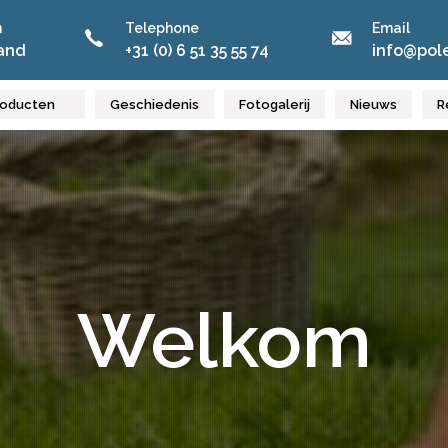
n
Telephone
Email
and
+31 (0) 6 51 35 55 74
info@pole
roducten
Geschiedenis
Fotogalerij
Nieuws
R
Welkom