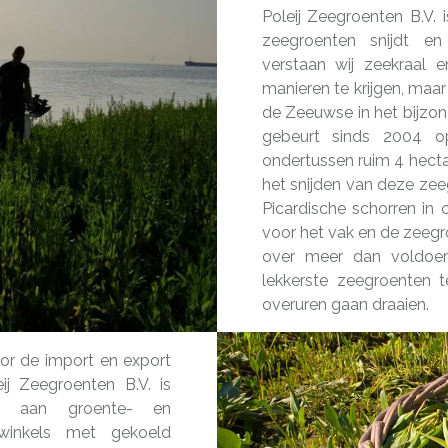
Poleij Zeegroenten B.V.
zeegroenten snijdt e
verstaan wij zeekraal 
manieren te krijgen, maar
de Zeeuwse in het bijzo
gebeurt sinds 2004 o
ondertussen ruim 4 hectar
het snijden van deze ze
Picardische schorren in
voor het vak en de zeegr
over meer dan voldoe
lekkerste zeegroenten 
overuren gaan draaien.
oor de import en export
ij Zeegroenten B.V. is
ert aan groente- en
jwinkels met gekoeld