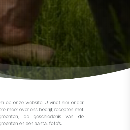
m op onze website. U vindt hier onder
re meer over ons bedrijf, recepten met
groenten, de geschiedenis van de
roenten en een aantal foto’s.