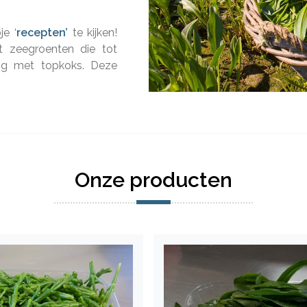
je ‘
recepten’
te kijken!
t zeegroenten die tot
ng met topkoks. Deze
.
Onze producten