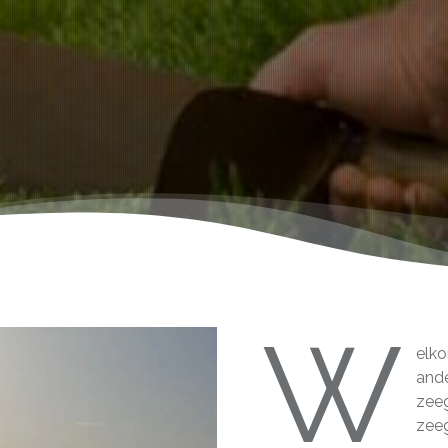
W
elko
ande
zee
zeeg