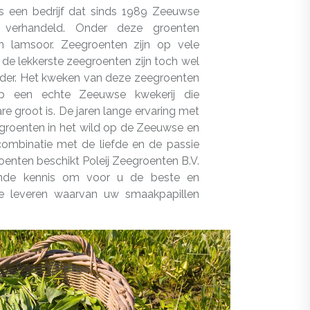
 is een bedrijf dat sinds 1989 Zeeuwse
n verhandeld. Onder deze groenten
en lamsoor. Zeegroenten zijn op vele
 de lekkerste zeegroenten zijn toch wel
nder. Het kweken van deze zeegroenten
p een echte Zeeuwse kwekerij die
e groot is. De jaren lange ervaring met
egroenten in het wild op de Zeeuwse en
 combinatie met de liefde en de passie
oenten beschikt Poleij Zeegroenten B.V.
nde kennis om voor u de beste en
te leveren waarvan uw smaakpapillen