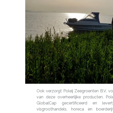
Ook verzorgt Poleij Zeegroenten B.V. v
van deze overheerlijke producten. Pole
GlobalCap gecertificeerd en lev
visgroothandels, horeca en boerderi